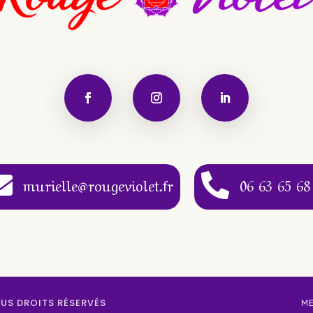


murielle@rougeviolet.fr
06 63 65 68
US DROITS RÉSERVÉS
M