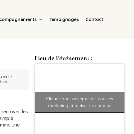
ccompagnements
Témoignages
Contact
Lieu de l'événement :
ent :
terie
Cliquez pour accepter les cookies
marketing et activer ce contenu
lien avec les
 simple
 comme une